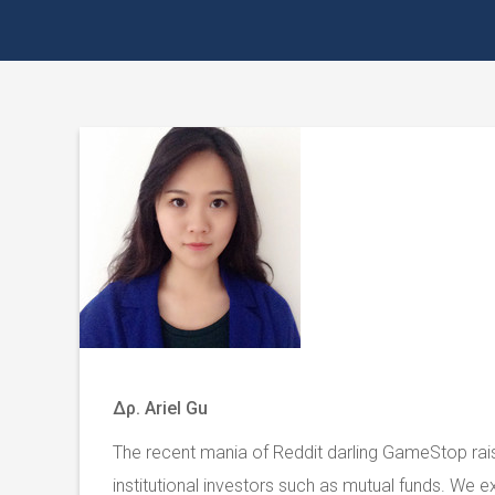
Δρ. Ariel Gu
The recent mania of Reddit darling GameStop rai
institutional investors such as mutual funds. We