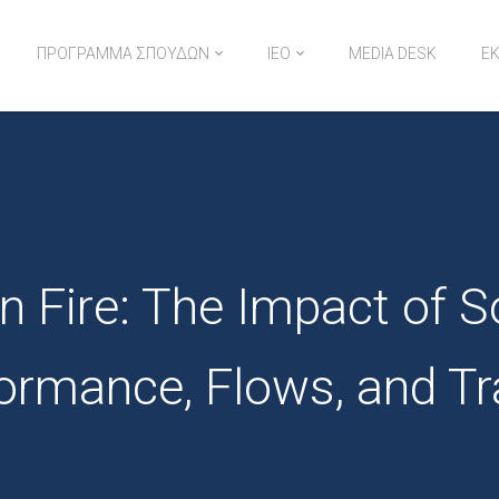
ΠΡΟΓΡΑΜΜΑ ΣΠΟΥΔΩΝ
ΙΕΟ
MEDIA DESK
Ε
ι Στόχοι
κό Προσωπικό
ικοί φοιτητές
ς Εργοδότησης
n Fire: The Impact of S
ormance, Flows, and Tr