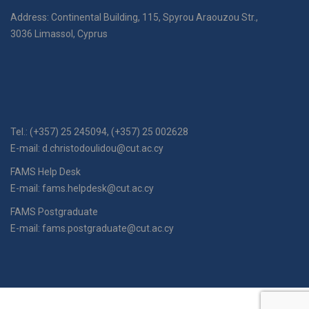
Address: Continental Building, 115, Spyrou Araouzou Str.,
3036 Limassol, Cyprus
Tel.: (+357) 25 245094, (+357) 25 002628
E-mail:
d.christodoulidou@cut.ac.cy
FAMS Help Desk
E-mail:
fams.helpdesk@cut.ac.cy
FAMS Postgraduate
E-mail:
fams.postgraduate@cut.ac.cy