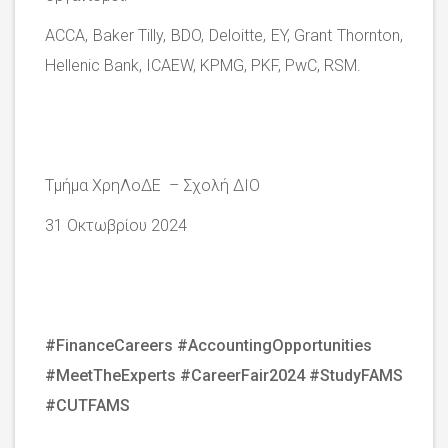
ACCA, Baker Tilly, BDO, Deloitte, EY, Grant Thornton,
Hellenic Bank, ICAEW, KPMG, PKF, PwC, RSM.
Τμήμα ΧρηΛοΔΕ – Σχολή ΔΙΟ
31 Οκτωβρίου 2024
#FinanceCareers
#AccountingOpportunities
#MeetTheExperts
#CareerFair2024
#StudyFAMS
#CUTFAMS