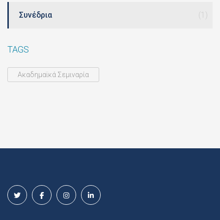
Συνέδρια
(1)
TAGS
Ακαδημαϊκά Σεμιναρία