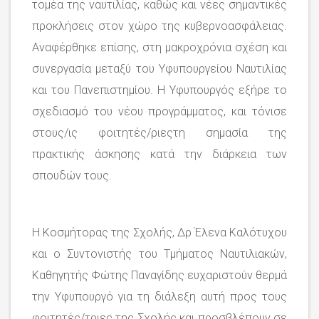
τομέα της ναυτιλίας, καθώς και νέες σημαντικές
προκλήσεις στον χώρο της κυβερνοασφάλειας.
Αναφέρθηκε επίσης, στη μακροχρόνια σχέση και
συνεργασία μεταξύ του Υφυπουργείου Ναυτιλίας
και του Πανεπιστημίου. Η Υφυπουργός εξήρε το
σχεδιασμό του νέου προγράμματος, και τόνισε
στους/ις φοιτητές/ριεςτη σημασία της
πρακτικής άσκησης κατά την διάρκεια των
σπουδών τους.
Η Κοσμήτορας της Σχολής, Δρ Έλενα Καλότυχου
και ο Συντονιστής του Τμήματος Ναυτιλιακών,
Καθηγητής Φώτης Παναγίδης ευχαριστούν θερμά
την Υφυπουργό για τη διάλεξη αυτή προς τους
φοιτητές/τριες της Σχολής και προσβλέπουν σε