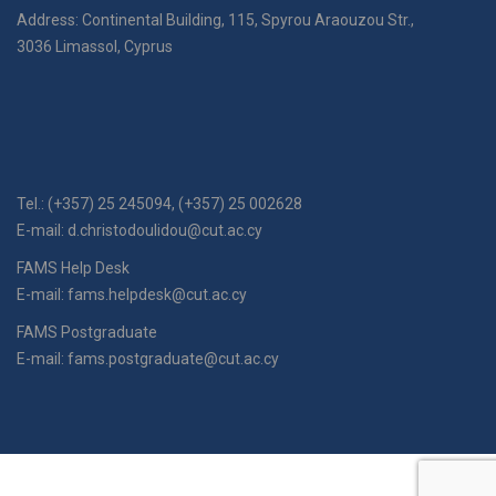
Address: Continental Building, 115, Spyrou Araouzou Str.,
3036 Limassol, Cyprus
Tel.: (+357) 25 245094, (+357) 25 002628
E-mail:
d.christodoulidou@cut.ac.cy
FAMS Help Desk
E-mail:
fams.helpdesk@cut.ac.cy
FAMS Postgraduate
E-mail:
fams.postgraduate@cut.ac.cy