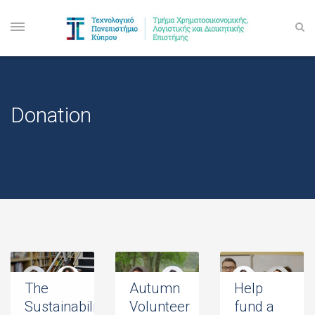
Donation
The
Autumn
Help
Sustainability
Volunteer
fund a