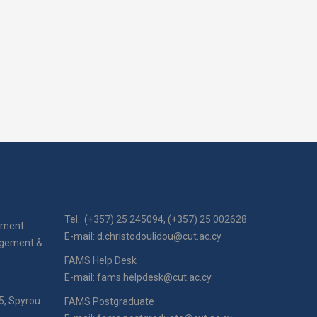
Tel.: (+357) 25 245094, (+357) 25 002628
ement
E-mail:
d.christodoulidou@cut.ac.cy
agement &
FAMS Help Desk
E-mail:
fams.helpdesk@cut.ac.cy
5, Spyrou
FAMS Postgraduate