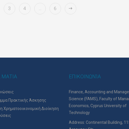
3
4
…
6
 ΜΑΤΙΑ
ΕΠΙΚΟΙΝΩΝΊΑ
ινώσεις
Finance, Accounting and Manag
Science (FAMS), Faculty of Man
μμα Πρακτικής Άσκησης
Economics, Cyprus University of
η Χρηματοοικονομική Διοίκηση
Technology
δύσεις
Address: Continental Building, 11