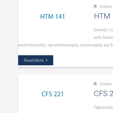
October 
ΗΤΜ 1
Σκοπός το
εστί διοικ
κοστολόγησης, προϋπολογισμού, στρατηγικής και δ
Read More
October 
CFS 2
Παρουσίασ