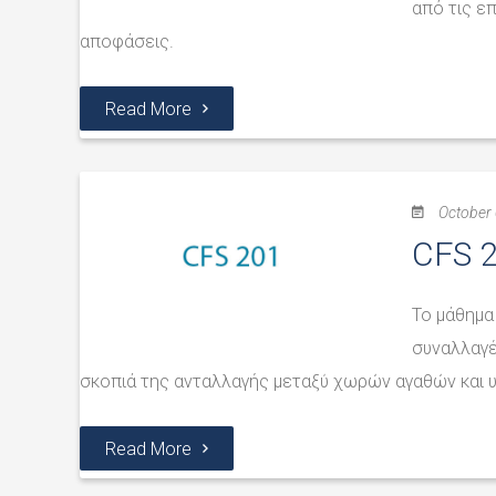
από τις ε
αποφάσεις.
Read More
October 
CFS 2
Το μάθημα
συναλλαγέ
σκοπιά της ανταλλαγής μεταξύ χωρών αγαθών και 
Read More