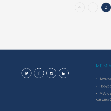
1
2
ΜΕ ΜΙΑ
Ανακο
Πρόγρα
MSc στ
και Επεν