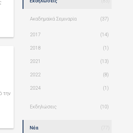
Εκδηλώσεις
(83)
ς
Ακαδημαϊκά Σεμιναρία
(37)
2017
(14)
2018
(1)
2021
(13)
2022
(8)
2024
(1)
ό την
Εκδηλώσεις
(10)
Νέα
(77)