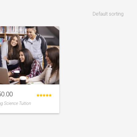
50.00
Rated
g Science Tuition
5.00
out of 5
Add