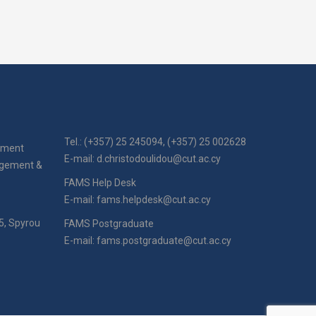
Tel.: (+357) 25 245094, (+357) 25 002628
ement
E-mail:
d.christodoulidou@cut.ac.cy
agement &
FAMS Help Desk
E-mail:
fams.helpdesk@cut.ac.cy
5, Spyrou
FAMS Postgraduate
E-mail:
fams.postgraduate@cut.ac.cy