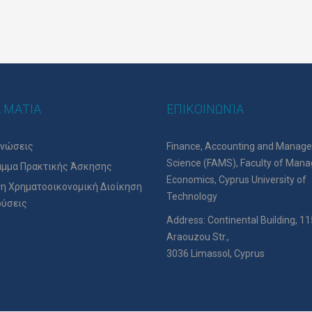
to
Wishlist
 ΜΑΤΙΑ
ΕΠΙΚΟΙΝΩΝΊΑ
ινώσεις
Finance, Accounting and Manag
Science (FAMS), Faculty of Man
μμα Πρακτικής Άσκησης
Economics, Cyprus University of
η Χρηματοοικονομική Διοίκηση
Technology
δύσεις
Address: Continental Building, 11
Araouzou Str.,
3036 Limassol, Cyprus