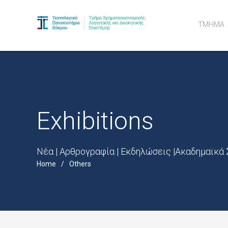
ΤΜΗΜΑ
Όραμα κα
Ακαδημαϊ
Διδακτορ
Ευκαιρίε
Exhibitions
Νέα | Αρθρογραφία | Εκδηλώσεις |Ακαδημαϊκά Σ
Home
Others