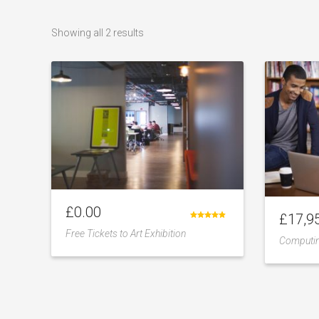
Showing all 2 results
£
0.00
£
17,9
Rated
Free Tickets to Art Exhibition
4.50
Computin
out of 5
Add
to