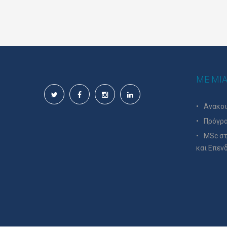
Wishlist
ΜΕ ΜΙΑ
Ανακο
Πρόγρα
MSc στ
και Επεν